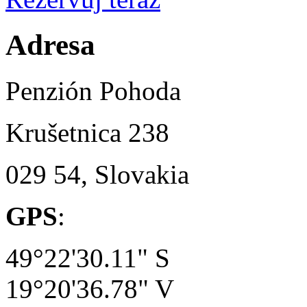
Adresa
Penzión Pohoda
Krušetnica 238
029 54, Slovakia
GPS
:
49°22'30.11" S
19°20'36.78" V