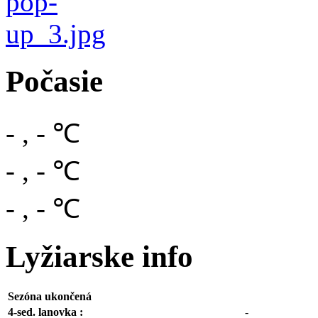
Počasie
-
,
-
℃
-
,
-
℃
-
,
-
℃
Lyžiarske info
Sezóna ukončená
4-sed. lanovka :
-