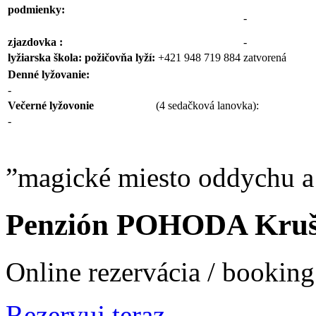
podmienky:
-
zjazdovka :
-
lyžiarska
škola:
požičovňa lyží:
+421 948 719 884
zatvorená
Denné lyžovanie:
-
Večerné lyžovonie
(4 sedačková lanovka):
-
”magické miesto oddychu a
Penzión POHODA Kruš
Online rezervácia / bookin
Rezervuj teraz