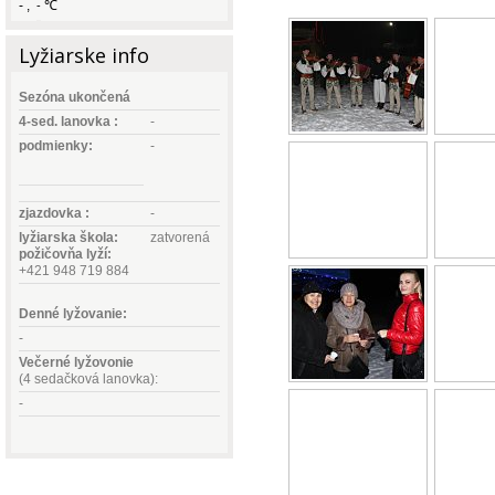
-
,
℃
-
Lyžiarske info
Sezóna ukončená
4-sed. lanovka :
-
podmienky:
-
zjazdovka :
-
lyžiarska
škola:
zatvorená
požičovňa lyží:
+421 948 719 884
Denné lyžovanie:
-
Večerné lyžovonie
(4 sedačková lanovka):
-