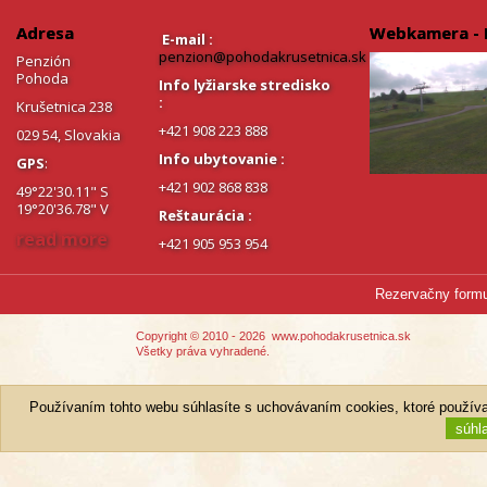
Adresa
Webkamera - 
E-mail :
penzion@pohodakrusetnica.sk
Penzión
Pohoda
Info lyžiarske stredisko
:
Krušetnica 238
+421 908 223 888
029 54, Slovakia
Info ubytovanie :
GPS
:
+421 902 868 838
49°22'30.11" S
19°20'36.78" V
Reštaurácia :
read more
+421 905 953 954
Rezervačny formu
Copyright © 2010 - 2026
www.pohodakrusetnica.sk
Všetky práva vyhradené.
Používaním tohto webu súhlasíte s uchovávaním cookies, ktoré používa
súhl