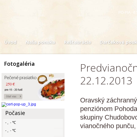
PO-PIA 6,
Úvod
Naša ponuka
Reštaurácia
Darčekové pou
Fotogaléria
Predvianočn
22.12.2013
Oravský záchranný
penziónom Pohoda 
Počasie
skupiny Chudobovco
-
,
℃
-
vianočného punču, k
-
,
℃
-